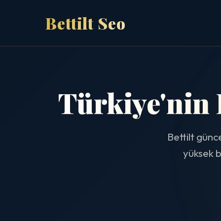
Bettilt Seo
Türkiye'nin
Bettilt günc
yüksek b