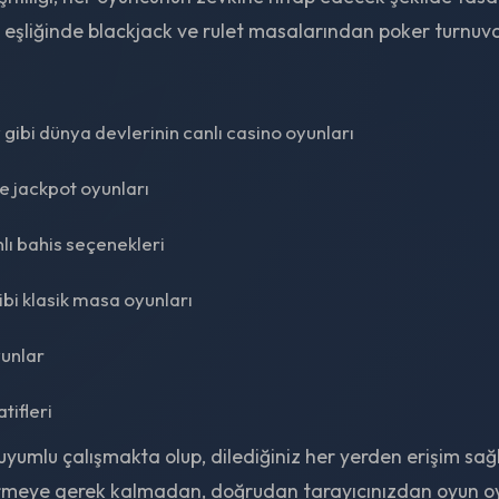
r eşliğinde blackjack ve rulet masalarından poker turnuv
ibi dünya devlerinin canlı casino oyunları
ve jackpot oyunları
lı bahis seçenekleri
ibi klasik masa oyunları
yunlar
tifleri
yumlu çalışmakta olup, dilediğiniz her yerden erişim sağl
rmeye gerek kalmadan, doğrudan tarayıcınızdan oyun oyn