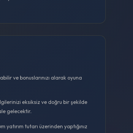
abilir ve bonuslarınızı alarak oyuna
ilerinizi eksiksiz ve doğru bir şekilde
le gelecektir.
um yatırım tutarı üzerinden yaptığınız