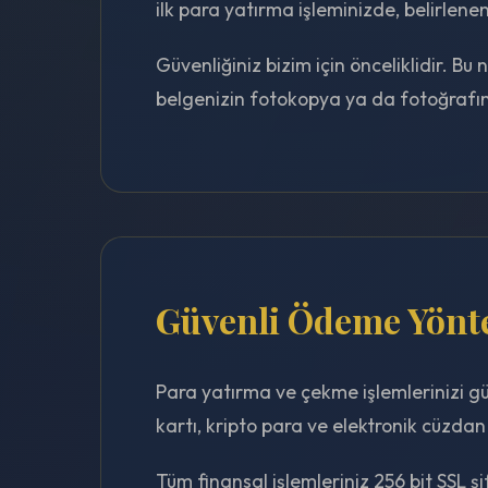
ilk para yatırma işleminizde, belirle
Güvenliğiniz bizim için önceliklidir. 
belgenizin fotokopya ya da fotoğrafın
Güvenli Ödeme Yönt
Para yatırma ve çekme işlemlerinizi gü
kartı, kripto para ve elektronik cüzdan 
Tüm finansal işlemleriniz 256 bit SSL şi